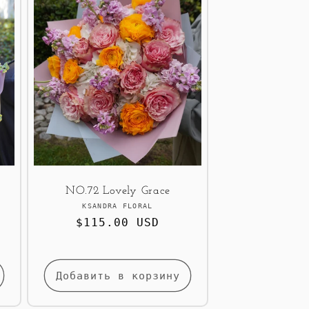
NO.72 Lovely Grace
Продавец:
KSANDRA FLORAL
Обычная
$115.00 USD
цена
Добавить в корзину