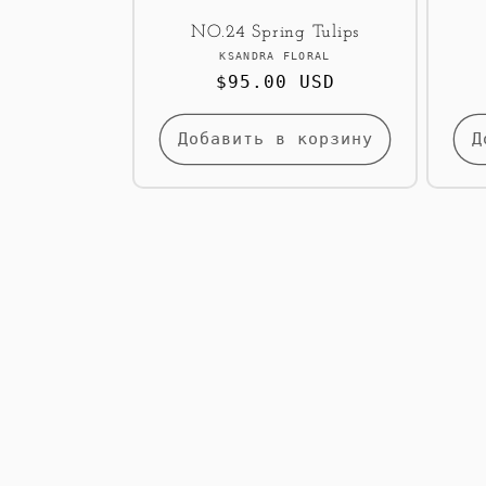
NO.24 Spring Tulips
Продавец:
KSANDRA FLORAL
Обычная
$95.00 USD
цена
Добавить в корзину
Д
<< Back to Results