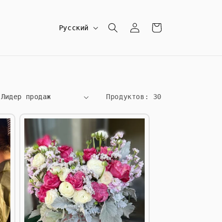
Я
Войти
Корзина
Русский
з
ы
к
Продуктов: 30