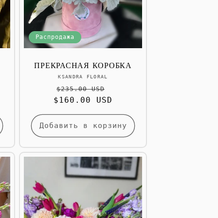
Распродажа
ПРЕКРАСНАЯ КОРОБКА
Продавец:
KSANDRA FLORAL
Обычная
Цена
$235.00 USD
$160.00 USD
цена
со
скидкой
Добавить в корзину