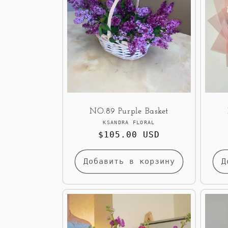
NO.89 Purple Basket
Продавец:
KSANDRA FLORAL
Обычная
$105.00 USD
цена
Добавить в корзину
Д