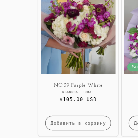
Ра
NO.39 Purple White
Продавец:
KSANDRA FLORAL
Обычная
$105.00 USD
цена
Добавить в корзину
Д