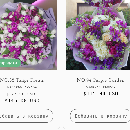
спродажа
NO.58 Tulips Dream
NO.94 Purple Garden
Продавец:
Продавец:
KSANDRA FLORAL
KSANDRA FLORAL
Обычная
Цена
Обычная
$115.00 USD
$175.00 USD
$145.00 USD
цена
со
цена
скидкой
обавить в корзину
Добавить в корзину