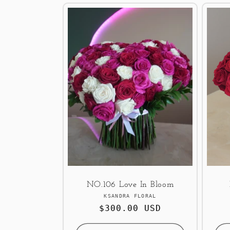
NO.106 Love In Bloom
Продавец:
KSANDRA FLORAL
Обычная
$300.00 USD
цена